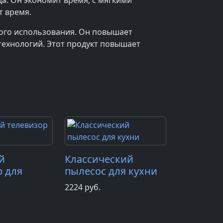
а. Он экономит время, с мягкими
т время.
ого использования. Он повышает
технологий. Этот продукт повышает
й
Классический
р для
пылесос для кухни
2224
руб.